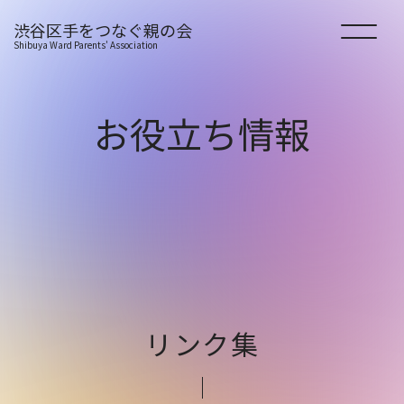
渋谷区手をつなぐ親の会
Shibuya Ward Parents' Association
HOME
お
役
立
ち
情
報
会の紹介
活動の紹介
新着情報
リンク集
お役立ち情報