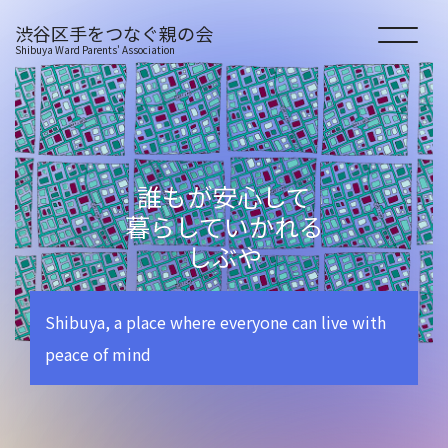
渋谷区手をつなぐ親の会
Shibuya Ward Parents' Association
HOME
会の紹介
誰もが安心して
暮らしていかれる
しぶや
活動の紹介
Shibuya, a place where everyone can live with
新着情報
peace of mind
お役立ち情報