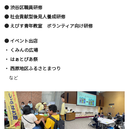
●
渋谷区職員研修
●
社会貢献型後見人養成研修
●
えびす青年教室 ボランティア向け研修
●
イベント出店
・
くみんの広場
・
はぁとぴあ祭
・
西原地区ふるさとまつり
など